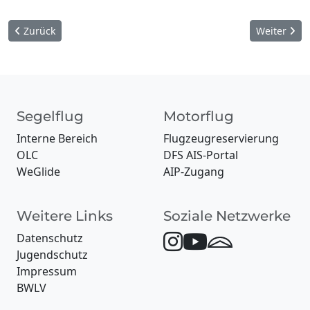
Vorheriger Beitrag: Putzaktion 2026
Nächster Be
Zurück
Weiter
Segelflug
Motorflug
Interne Bereich
Flugzeugreservierung
OLC
DFS AIS-Portal
WeGlide
AIP-Zugang
Weitere Links
Soziale Netzwerke
Datenschutz
Jugendschutz
Impressum
BWLV